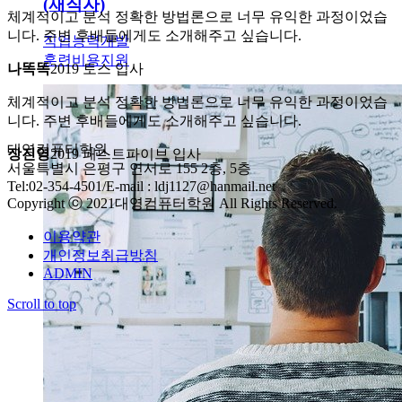
(재직자)
체계적이고 분석 정확한 방법론으로 너무 유익한 과정이었습
니다. 주변 후배들에게도 소개해주고 싶습니다.
직업능력개발
훈련비용지원
나똑똑
2019 토스 입사
체계적이고 분석 정확한 방법론으로 너무 유익한 과정이었습
니다. 주변 후배들에게도 소개해주고 싶습니다.
대영컴퓨터학원
장진영
2019 패스트파이브 입사
서울특별시 은평구 연서로 155 2층, 5층
Tel:02-354-4501/E-mail : ldj1127@hanmail.net
Copyright ⓒ 2021대영컴퓨터학원 All Rights Reserved.
이용약관
개인정보취급방침
ADMIN
Scroll to top