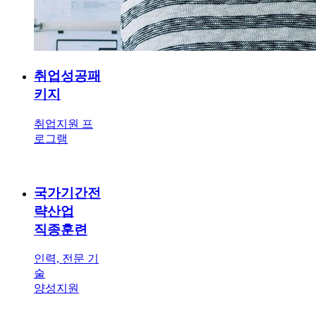
취업성공패
키지
취업지원 프
로그램
국가기간전
략산업
직종훈련
인력, 전문 기
술
양성지원