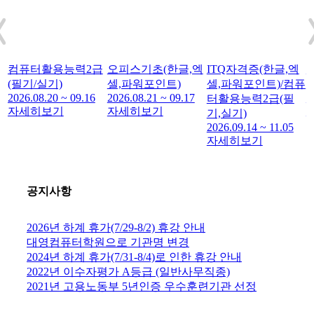
컴퓨터활용능력2급
오피스기초(한글,엑
ITQ자격증(한글,엑
파
(필기/실기)
셀,파워포인트)
셀,파워포인트)/컴퓨
2026.08.20 ~ 09.16
2026.08.21 ~ 09.17
2
터활용능력2급(필
자세히보기
자세히보기
기,실기)
2026.09.14 ~ 11.05
자세히보기
공지사항
2026년 하계 휴가(7/29-8/2) 휴강 안내
대영컴퓨터학원으로 기관명 변경
2024년 하계 휴가(7/31-8/4)로 인한 휴강 안내
2022년 이수자평가 A등급 (일반사무직종)
2021년 고용노동부 5년인증 우수훈련기관 선정